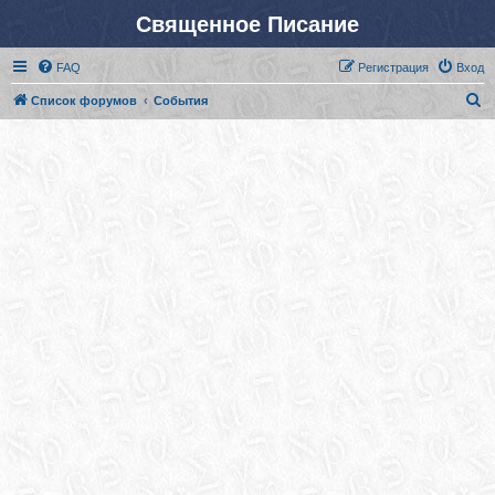
Священное Писание
FAQ
Регистрация
Вход
П
Список форумов
События
о
и
с
к