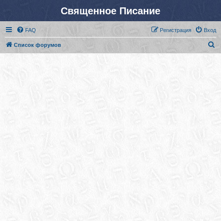
Священное Писание
FAQ
Регистрация
Вход
П
Список форумов
о
и
с
к